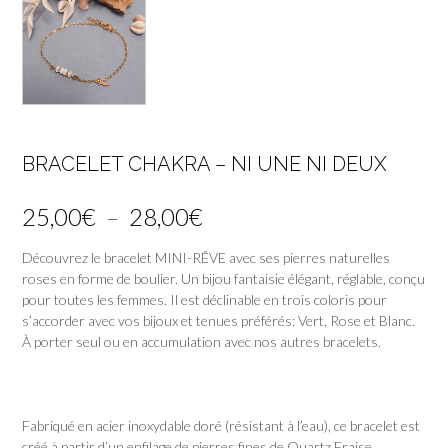
BRACELET CHAKRA – NI UNE NI DEUX
Plage
25,00
€
–
28,00
€
de
Découvrez le bracelet MINI-RÊVE avec ses pierres naturelles
roses en forme de boulier. Un bijou fantaisie élégant, réglable, conçu
prix :
pour toutes les femmes. Il est déclinable en trois coloris pour
25,00€
s’accorder avec vos bijoux et tenues préférés: Vert, Rose et Blanc.
À porter seul ou en accumulation avec nos autres bracelets.
à
28,00€
Fabriqué en acier inoxydable doré (résistant à l’eau), ce bracelet est
créé à partir d’un enfilage de pierres fines de Quartz Fraise