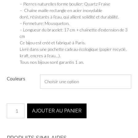
– Pierres naturelles forme boulier: Quartz Fraise
– Chaîne maille rectangle en acier inoxydable
doré, résistants à l’eau, qui allient solidité et durabilité.
– Fermeture: Mousqueton.
– Longueur du bracelet: 17 cm + chaînette d’extension de 3
cm
Ce bijou est créé et fabriqué à Paris.
Livré dans une pochette cadeau écologique (papier recyclé,
kraft, encres à l’eau…).
Tous nos bijoux sont garantis 1 an.
Couleurs
quantité
AJOUTER AU PANIER
de
Bracelet
Chakra
-
PRODUITS SIMILAIRES