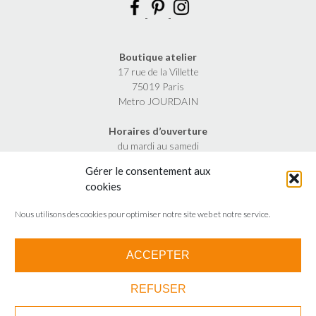
Boutique atelier
17 rue de la Villette
75019 Paris
Metro JOURDAIN
Horaires d’ouverture
du mardi au samedi
de 11h à 19h30
Gérer le consentement aux
cookies
Nous utilisons des cookies pour optimiser notre site web et notre service.
ACCEPTER
Theme by
Out the Box
REFUSER