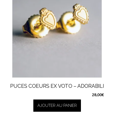
choisies
sur
la
page
du
produit
PUCES COEURS EX VOTO – ADORABILI
28,00
€
AJOUTER AU PANIER