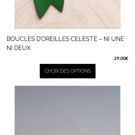
BOUCLES D’OREILLES CELESTE – NI UNE
NI DEUX
29,00
€
CHOIX DES OPTIONS
Ce
produit
a
plusieurs
variations.
Les
options
peuvent
être