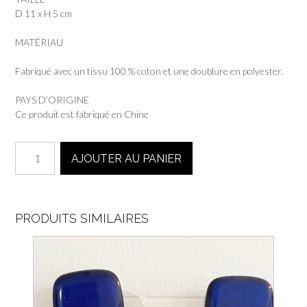
D 11 x H 5 cm
MATÉRIAU
Fabriqué avec un tissu 100 % coton et une doublure en polyester.
PAYS D’ORIGINE
Ce produit est fabriqué en Chine
quantité
AJOUTER AU PANIER
de
Boite
à
bijoux
PRODUITS SIMILAIRES
ronde
margaret
-
Bon
Dep